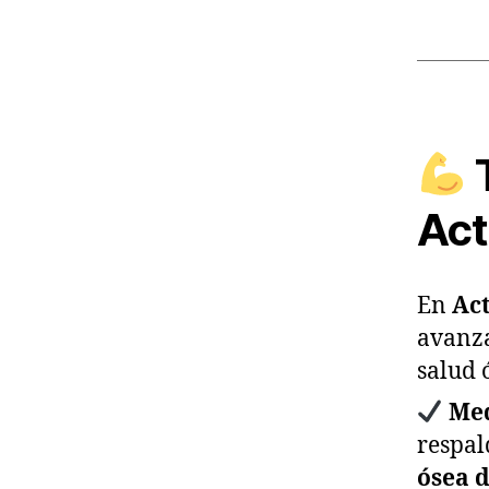
T
Act
En
Act
avanza
salud 
Med
respal
ósea 