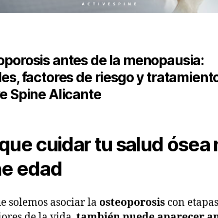
oporosis antes de la menopausia:
es, factores de riesgo y tratamient
e Spine Alicante
que cuidar tu salud ósea
ne edad
 solemos asociar la
osteoporosis
con etapa
iores de la vida,
también puede aparecer an