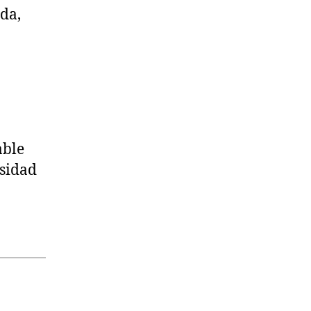
da,
able
nsidad