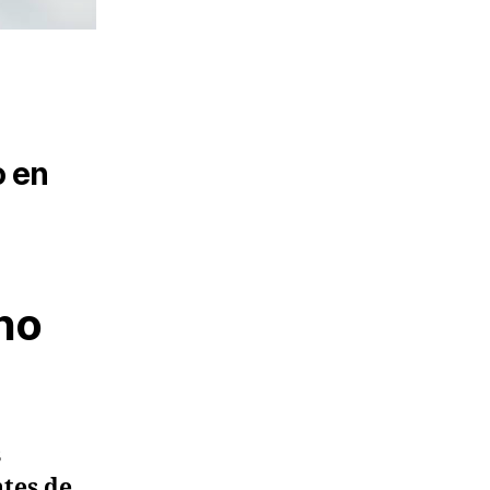
o en
 no
s
tes de