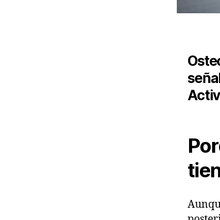
Oste
señal
Activ
Por
tie
Aunque
poster