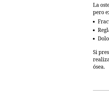
La ost
pero e
Frac
Regl
Dolo
Si pre
realiz
ósea.