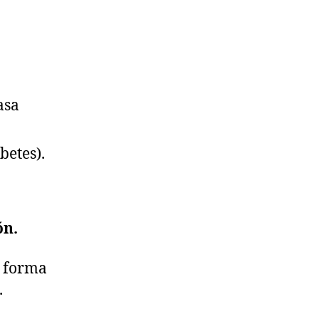
asa
betes).
ón.
e forma
.