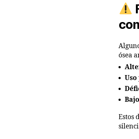
F
co
Alguno
ósea a
Alt
Uso 
Défi
Bajo
Estos 
silenc