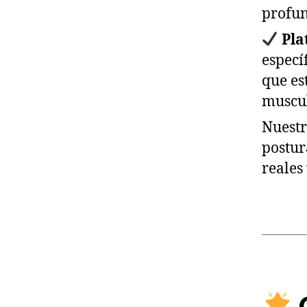
profu
Pla
especí
que es
muscul
Nuestr
postur
reales 
C