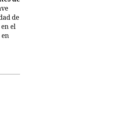
ave
idad de
 en el
o en