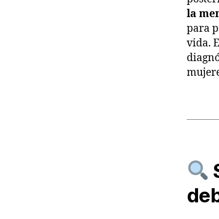
la me
para p
vida. 
diagnó
mujere
S
deb