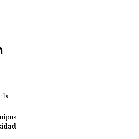
n
 la
uipos
sidad