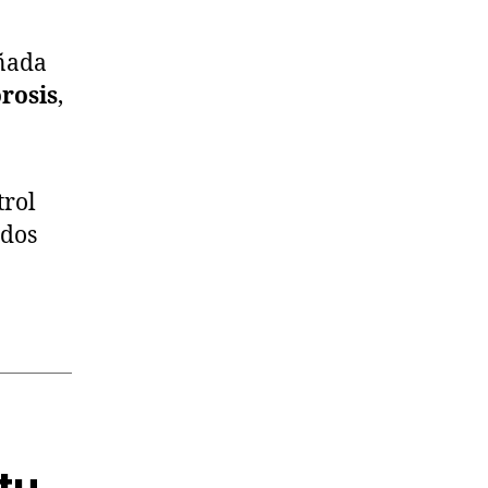
ñada
rosis
,
trol
ados
tu