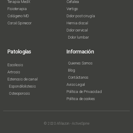
Terapia MedX
Cefalea
Fisioterapia
Vertigo
Colágeno MD
Dolor post cirugía
Corsé Spinecor
Hernia discal
Dolor cervical
Dolor lumbar
Patologías
Información
Quienes Somos
Escoliosis
Blog
Artrosis
Contáctanos
Estenosis de canal
Aviso Legal
Espondilolistesis
Política de Privacidad
Osteoporosis
Política de cookies
© 2020 Afiliazon - ActiveSpine