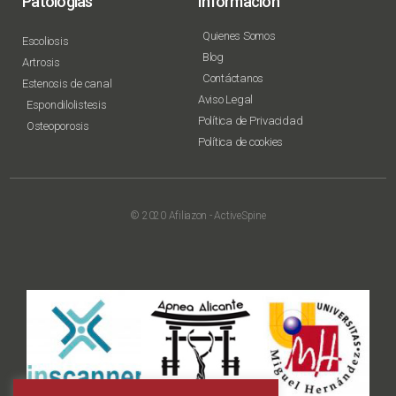
Patologías
Información
Quienes Somos
Escoliosis
Blog
Artrosis
Contáctanos
Estenosis de canal
Aviso Legal
Espondilolistesis
Política de Privacidad
Osteoporosis
Política de cookies
© 2020 Afiliazon - ActiveSpine