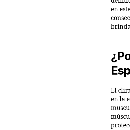
defini
en est
consec
brinda
¿Po
Esp
El cli
en la 
muscul
múscul
protec