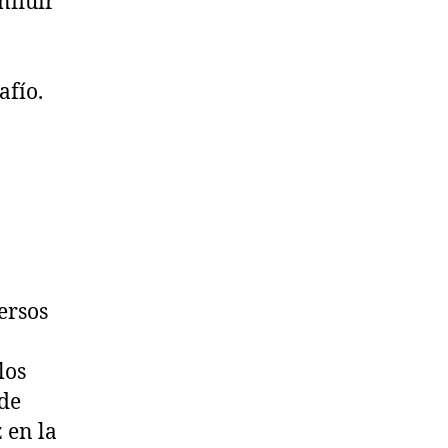
nfluir
afío.
ersos
los
 de
 en la