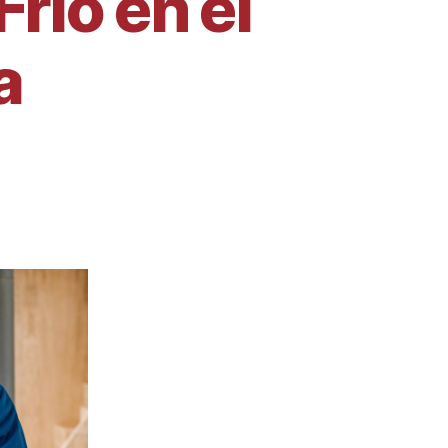
río en el
a