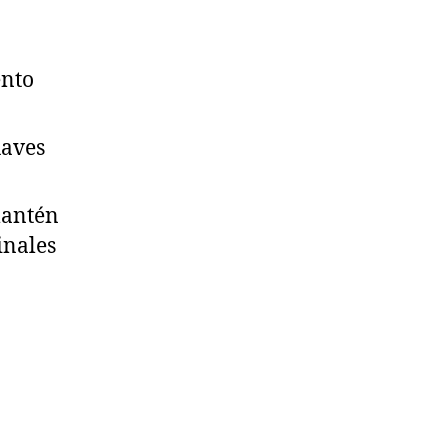
ento
uaves
mantén
inales