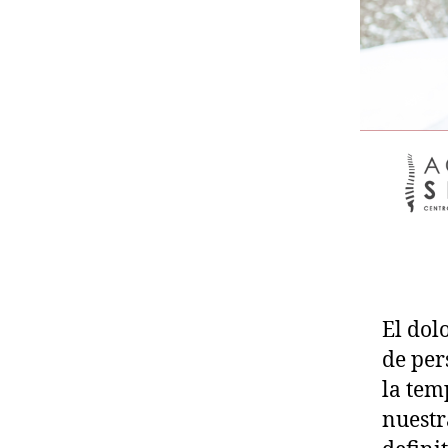
El dol
de per
la tem
nuestr