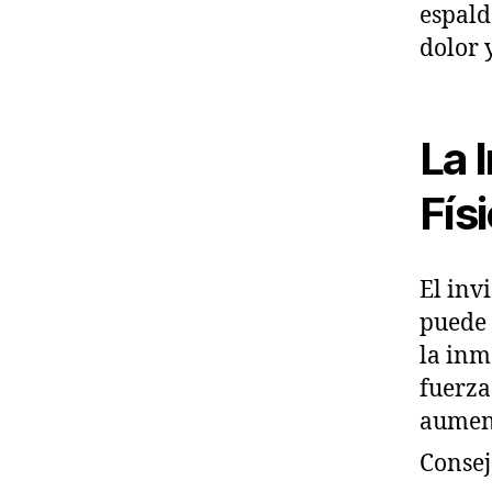
espald
dolor 
La 
Fís
El inv
puede 
la inm
fuerza
aument
Consej