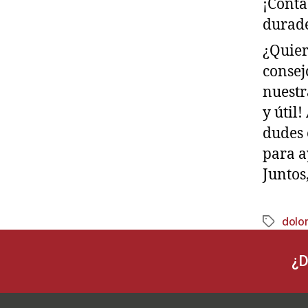
¡Contá
durade
¿Quier
consej
nuest
y útil
dudes 
para a
Juntos
dolor
¿D