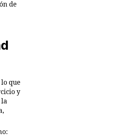
ión de
ad
 lo que
cicio y
 la
a,
no: