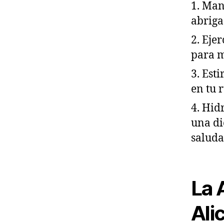
1. Man
abriga
2. Eje
para m
3. Est
en tu 
4. Hid
una di
saluda
La 
Ali