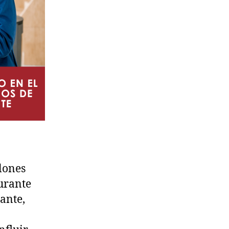
llones
urante
ante,