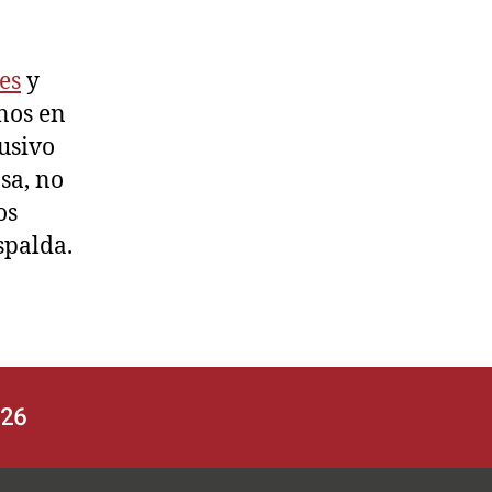
es
y
enos en
usivo
sa, no
os
spalda.
626