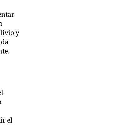
entar
o
livio y
lda
nte.
el
n
ir el