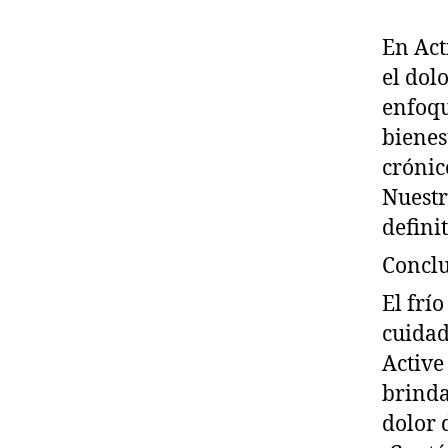
En Act
el dol
enfoqu
bienes
crónic
Nuestr
defini
Conclu
El frí
cuidad
Active
brinda
dolor 