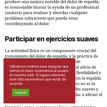
produce una mejora notable del dolor de espalda,
es aconsejable buscar la ayuda de un profesional
sanitario para evaluar y abordar cualquier
problema subyacente que pueda estar
contribuyendo al dolor.
Participar en ejercicios suaves
La actividad física es un componente crucial del
tratamiento del dolor de espalda, y la práctica de
ejercicios y estiramientos suaves puede
Utilizamos cookies para asegurar que
desempeñar un papel importante en el alivio de
damos la mejor experiencia al usuario
las molestias y en la promoción de la flexibilidad y
en nuestra web. Si sigues utilizando
la fuerza de los músculos que sostienen la espalda.
este sitio asumiremos que estás de
A diferencia de lo que se cree, el reposo no es la
acuerdo.
mejor solución, sino que las actividades suaves y
Aceptar
los ejercicios específicos pueden ayudar a aliviar el
dolor de espalda.