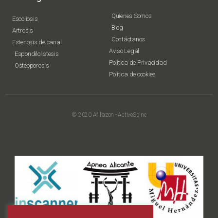
Quienes Somos
Escoliosis
Blog
Artrosis
Contáctanos
Estenosis de canal
Aviso Legal
Espondilolistesis
Política de Privacidad
Osteoporosis
Política de cookies
© 2020 Afiliazon - ActiveSpine