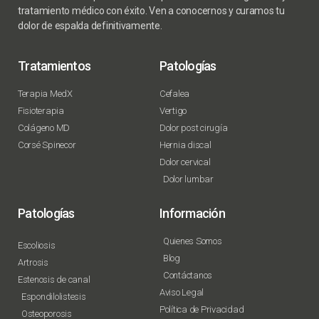
tratamiento médico con éxito. Ven a conocernos y curamos tu
dolor de espalda definitivamente.
Tratamientos
Patologías
Terapia MedX
Cefalea
Fisioterapia
Vertigo
Colágeno MD
Dolor post cirugía
Corsé Spinecor
Hernia discal
Dolor cervical
Dolor lumbar
Patologías
Información
Quienes Somos
Escoliosis
Blog
Artrosis
Contáctanos
Estenosis de canal
Aviso Legal
Espondilolistesis
Política de Privacidad
Osteoporosis