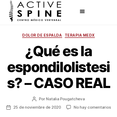
DOLOR DE ESPALDA
TERAPIA MEDX
¿Qué es la
espondilolistesi
s? – CASO REAL
Por
Natalia Pougatcheva
25 de noviembre de 2020
No hay comentarios