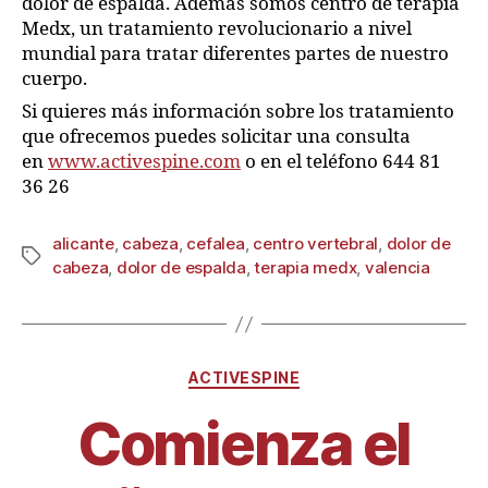
dolor de espalda. Además somos centro de terapia
Medx, un tratamiento revolucionario a nivel
mundial para tratar diferentes partes de nuestro
cuerpo.
Si quieres más información sobre los tratamiento
que ofrecemos puedes solicitar una consulta
en
www.activespine.com
o en el teléfono 644 81
36 26
alicante
,
cabeza
,
cefalea
,
centro vertebral
,
dolor de
cabeza
,
dolor de espalda
,
terapia medx
,
valencia
ACTIVESPINE
Comienza el