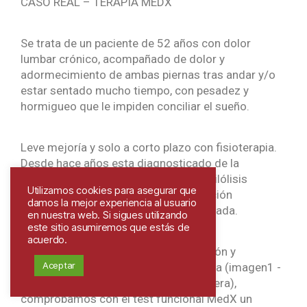
CASO REAL – TERAPIA MEDX
Se trata de un paciente de 52 años con dolor
lumbar crónico, acompañado de dolor y
adormecimiento de ambas piernas tras andar y/o
estar sentado mucho tiempo, con pesadez y
hormigueo que le impiden conciliar el sueño.
Leve mejoría y solo a corto plazo con fisioterapia.
Desde hace años esta diagnosticado de la
espondilolistesis grado 2 con espondilólisis
Utilizamos cookies para asegurar que
bilateral con indicación de la intervención
damos la mejor experiencia al usuario
quirúrgica con una fijación instrumentada.
en nuestra web. Si sigues utilizando
este sitio asumiremos que estás de
acuerdo.
Tras la consulta médica con exploración y
Aceptar
valoración de su resonancia magnética (imagen1 -
Listesis L5-S1 gr 2 con estenosis severa),
comprobamos con el test funcional MedX un