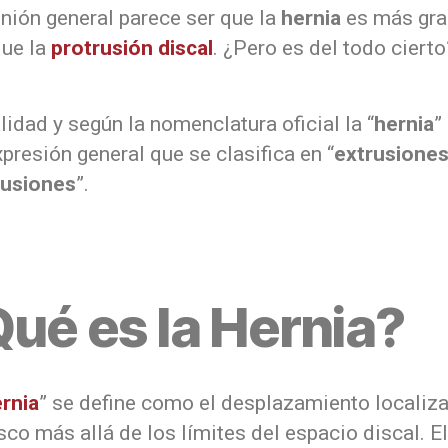
inión general parece ser que la
hernia
es más gra
que la
protrusión discal
. ¿Pero es del todo cierto
lidad y según la nomenclatura oficial la “
hernia
”
presión general que se clasifica en “
extrusione
rusiones
”.
ué es la Hernia?
rnia
” se define como el desplazamiento localiz
sco más allá de los límites del espacio discal. El