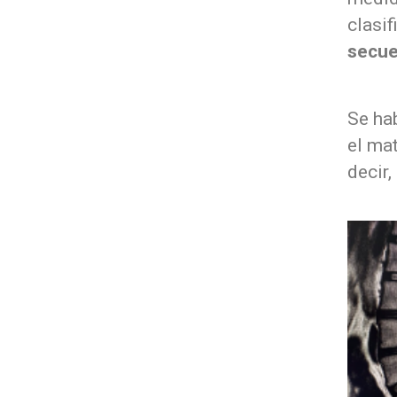
clasi
secue
Se ha
el mat
decir,