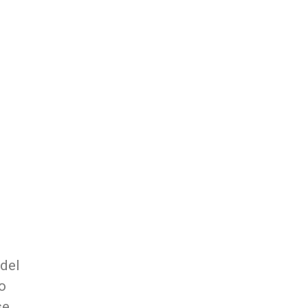
del
o
se