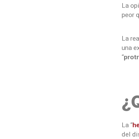
La op
peor 
La rea
una ex
“
prot
¿Q
La “
he
del di