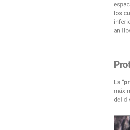
espaci
los cu
inferi
anillo
Pro
La “
pr
máxim
del d