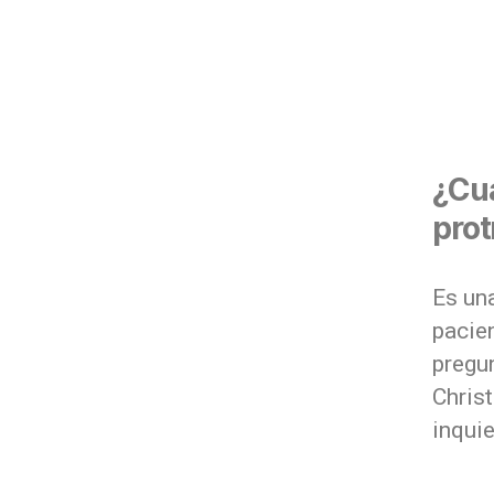
¿Cuá
prot
Es un
pacie
pregu
Chris
inquie