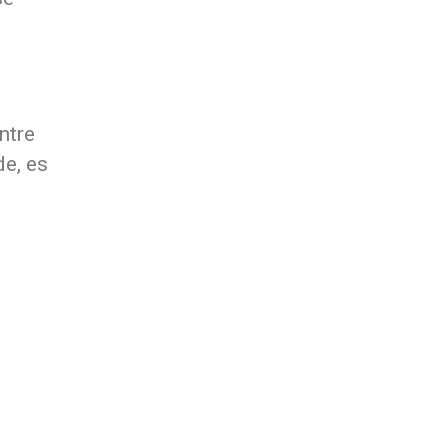
ntre
de, es