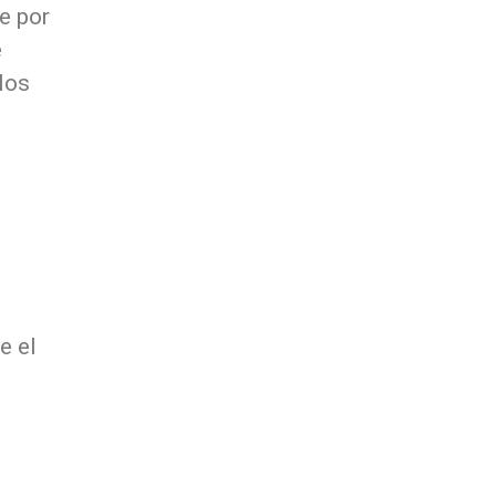
e por
e
los
e el