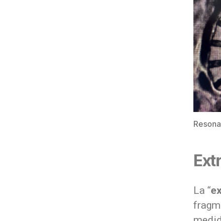
Resonan
Ext
La “
ex
fragm
medid