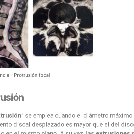
cia – Protrusión focal
rusión
trusión
” se emplea cuando el diámetro máximo 
ento discal desplazado es mayor que el del disc
o en el mismo plano. A su vez, las
extrusiones