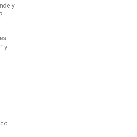
nde y
?
 es
s
” y
ado