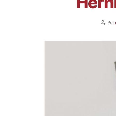
Herni
Por