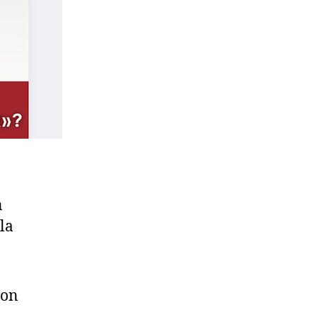
n
la
con