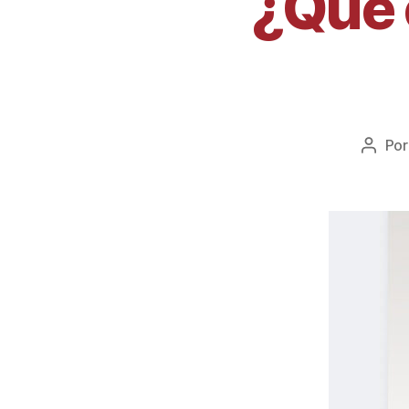
¿Qué 
Po