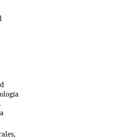
l
ad
ología
n
ra
.
ales,