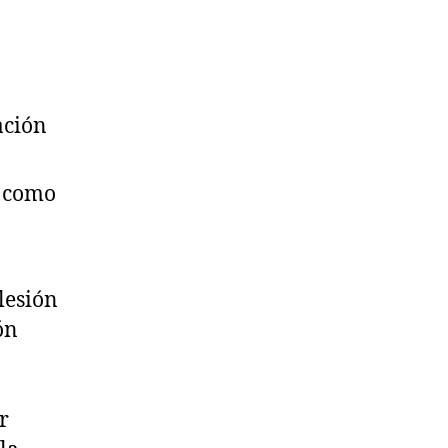
ación
, como
lesión
ón
r