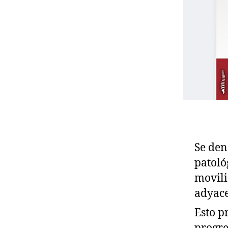
Se de
patoló
movili
adyace
Esto p