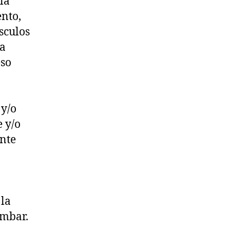
la
ento,
sculos
ra
eso
 y/o
e y/o
nte
 la
umbar.