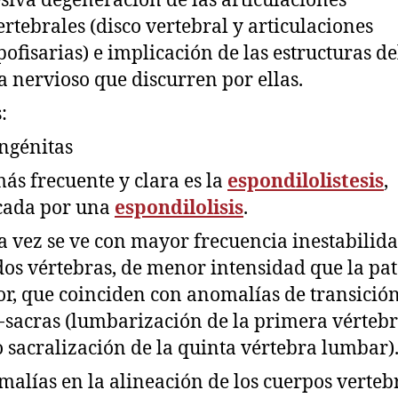
siva degeneración de las articulaciones
ertebrales (disco vertebral y articulaciones
pofisarias) e implicación de las estructuras de
a nervioso que discurren por ellas.
:
ongénitas
más frecuente y clara es la
espondilolistesis
,
cada por una
espondilolisis
.
a vez se ve con mayor frecuencia inestabilid
dos vértebras, de menor intensidad que la pat
or, que coinciden con anomalías de transició
sacras (lumbarización de la primera vérteb
o sacralización de la quinta vértebra lumbar)
malías en la alineación de los cuerpos vertebr