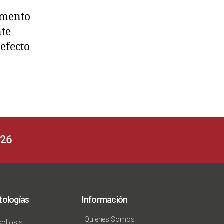
emento
nte
efecto
626
tologías
Información
Quienes Somos
oliosis