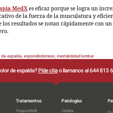
rapia MedX
es eficaz porque se logra un incr
icativo de la fuerza de la musculatura y eficie
 los resultados se notan rápidamente con un 
ro.
r de espalda
,
espondilolistesis
,
inestabilidad lumbar
olor de espalda?
Píde cita
o llamanos al 644 813 
Tratamientos
Patologías
Pa
Terapia MedX
Cefalea
Esc