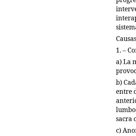
progre
interv
intera
sistem
Causas
1. – C
a) La 
provo
b) Cad
entre 
anteri
lumbo-
sacra 
c) Ano