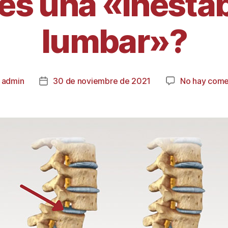
es una «inestab
lumbar»?
r
admin
30 de noviembre de 2021
No hay come