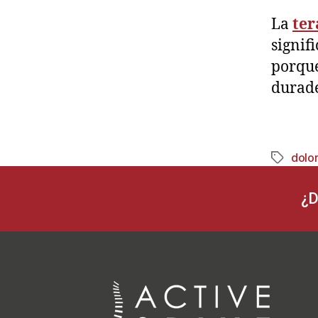
La
te
signif
porque
durade
dolo
¿D