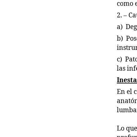
como es
2. – C
a) Deg
b) Pos
instru
c) Pat
las in
Inest
En el 
anatóm
lumbar
Lo que