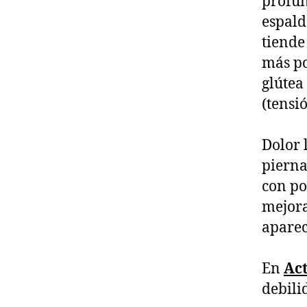
profun
espald
tiende
más po
glútea 
(tensi
Dolor 
pierna
con po
mejora
aparec
En
Act
debili