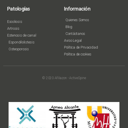
Patologías
Información
Quienes Somos
Escoliosis
Blog
Artrosis
Contáctanos
Estenosis de canal
Aviso Legal
Espondilolistesis
Política de Privacidad
Osteoporosis
Política de cookies
© 2020 Afiliazon - ActiveSpine