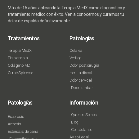
Más de 15 años aplicando la Terapia MedX como diagnóstico y
tratamiento médico con éxito. Ven a conocernos y curamos tu
dolor de espalda definitivamente.
Tratamientos
Patologías
Terapia MedX
Cefalea
Fisioterapia
Vertigo
Colágeno MD
Dolor post cirugía
Corsé Spinecor
Hernia discal
Dolor cervical
Dolor lumbar
Patologías
Información
Quienes Somos
Escoliosis
Blog
Artrosis
Contáctanos
Estenosis de canal
Aviso Legal
Espondilolistesis