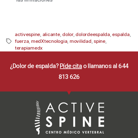
activespine
,
alicante
,
dolor
,
dolordeespalda
,
espalda
,
fuerza
,
medXtecnologia
,
movilidad
,
spine
,
terapiamedx
¿Dolor de espalda?
Píde cita
o llamanos al 644
813 626