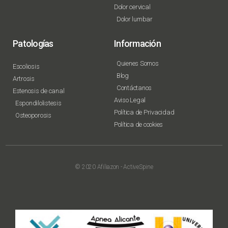
Dolor cervical
Dolor lumbar
Patologías
Información
Quienes Somos
Escoliosis
Blog
Artrosis
Contáctanos
Estenosis de canal
Aviso Legal
Espondilolistesis
Política de Privacidad
Osteoporosis
Política de cookies
© 2020 Afiliazon - ActiveSpine