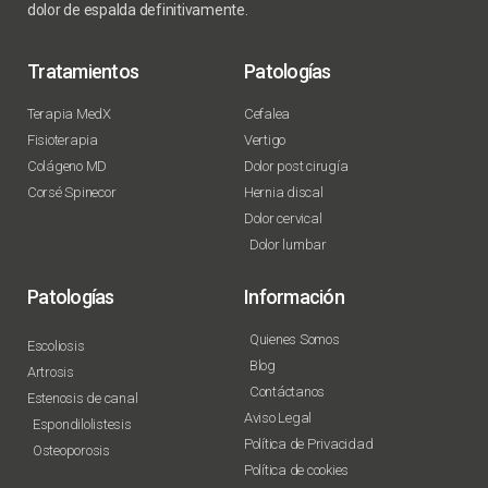
dolor de espalda definitivamente.
Tratamientos
Patologías
Terapia MedX
Cefalea
Fisioterapia
Vertigo
Colágeno MD
Dolor post cirugía
Corsé Spinecor
Hernia discal
Dolor cervical
Dolor lumbar
Patologías
Información
Quienes Somos
Escoliosis
Blog
Artrosis
Contáctanos
Estenosis de canal
Aviso Legal
Espondilolistesis
Política de Privacidad
Osteoporosis
Política de cookies