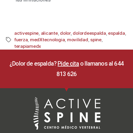
activespine
,
alicante
,
dolor
,
dolordeespalda
,
espalda
,
fuerza
,
medXtecnologia
,
movilidad
,
spine
,
terapiamedx
¿Dolor de espalda?
Píde cita
o llamanos al 644
813 626