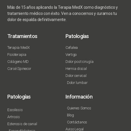
Más de 15 años aplicando la Terapia MedX como diagnóstico y
tratamiento médico con éxito. Ven a conocernos y curamos tu
dolor de espalda definitivamente.
Tratamientos
Patologías
Terapia MedX
Cefalea
Fisioterapia
Vertigo
Colágeno MD
Dolor post cirugía
Corsé Spinecor
Hernia discal
Dolor cervical
Dolor lumbar
Patologías
Información
Quienes Somos
Escoliosis
Blog
Artrosis
Contáctanos
Estenosis de canal
Aviso Legal
Espondilolistesis