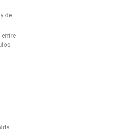
 y de
 entre
ulos
alda.