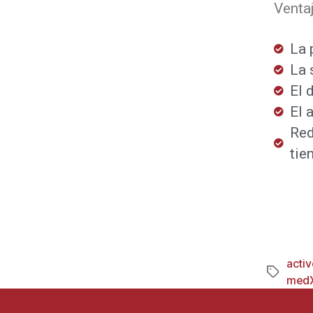
Ventaj
La 
La 
El 
El 
Red
tie
acti
medX