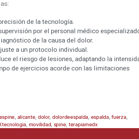
as:
precisión de la tecnología.
supervisión por el personal médico especializad
diagnóstico de la causa del dolor.
ajuste a un protocolo individual.
uce el riesgo de lesiones, adaptando la intensida
mpo de ejercicios acorde con las limitaciones
vespine
,
alicante
,
dolor
,
dolordeespalda
,
espalda
,
fuerza
,
tecnologia
,
movilidad
,
spine
,
terapiamedx