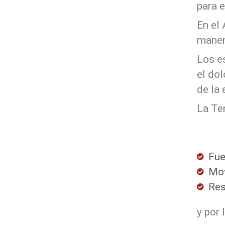
para e
En el
maner
Los e
el dol
de la 
La Te
Fue
Mov
Res
y por 