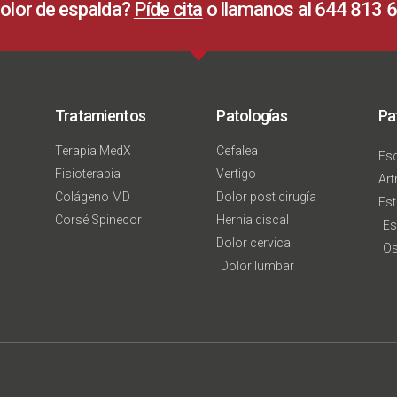
olor de espalda?
Píde cita
o llamanos al 644 813 
Tratamientos
Patologías
Pa
Terapia MedX
Cefalea
Esc
Fisioterapia
Vertigo
Art
Colágeno MD
Dolor post cirugía
Est
Corsé Spinecor
Hernia discal
Es
Dolor cervical
Os
Dolor lumbar