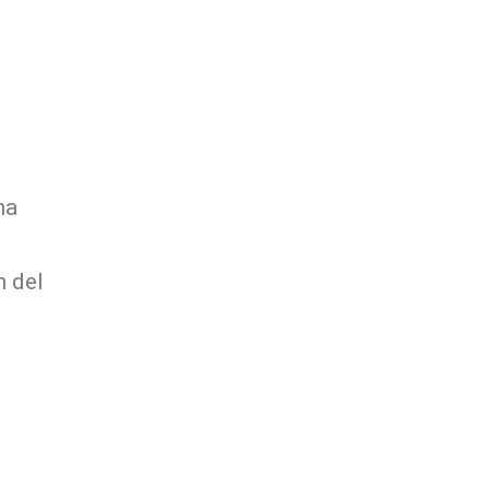
na
n del