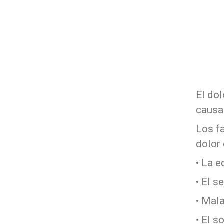
El do
causa
Los fa
dolor
• La 
• El 
• Mala
• El 