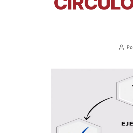
CIRCULO
Po