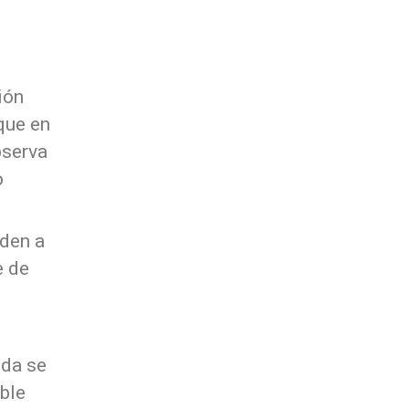
ión
 que en
bserva
o
nden a
e de
lda se
ble