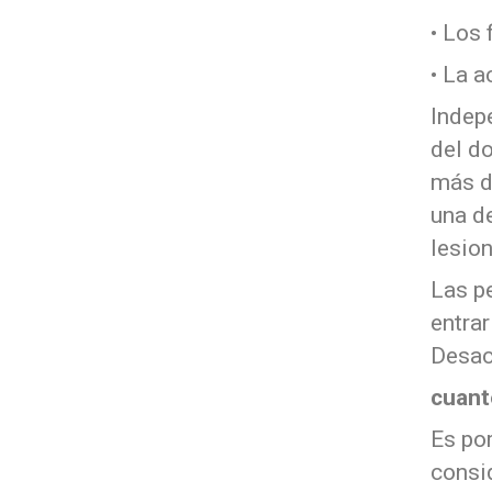
• Los 
• La a
Indep
del do
más d
una d
lesion
Las p
entra
Desac
cuant
Es por
consi