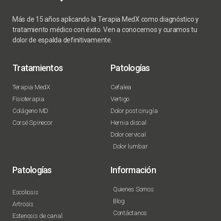
Más de 15 años aplicando la Terapia MedX como diagnóstico y
tratamiento médico con éxito. Ven a conocernos y curamos tu
dolor de espalda definitivamente.
Tratamientos
Patologías
Terapia MedX
Cefalea
Fisioterapia
Vertigo
Colágeno MD
Dolor post cirugía
Corsé Spinecor
Hernia discal
Dolor cervical
Dolor lumbar
Patologías
Información
Quienes Somos
Escoliosis
Blog
Artrosis
Contáctanos
Estenosis de canal