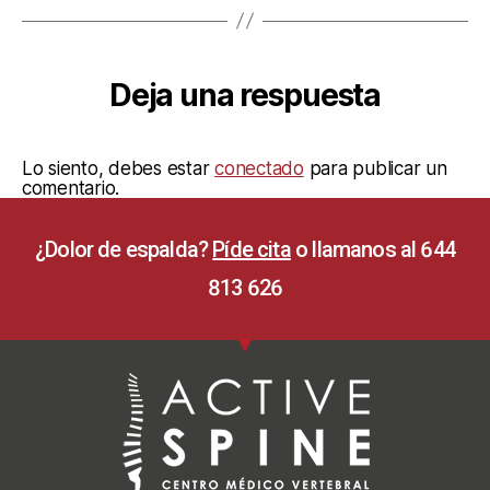
Deja una respuesta
Lo siento, debes estar
conectado
para publicar un
comentario.
¿Dolor de espalda?
Píde cita
o llamanos al 644
813 626