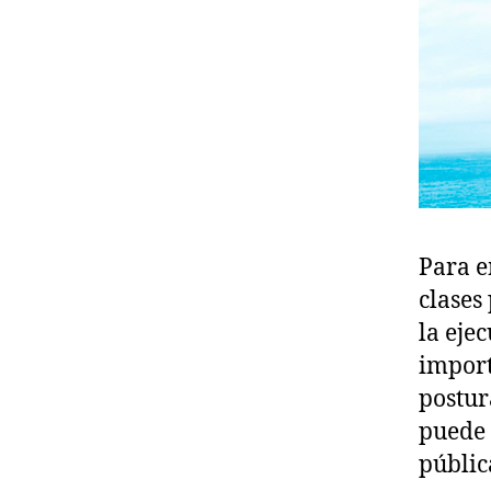
Para e
clases
la eje
import
postur
puede 
públic