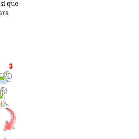
así que
ara