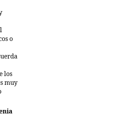
y
l
cos o
cuerda
e los
es muy
o
enia