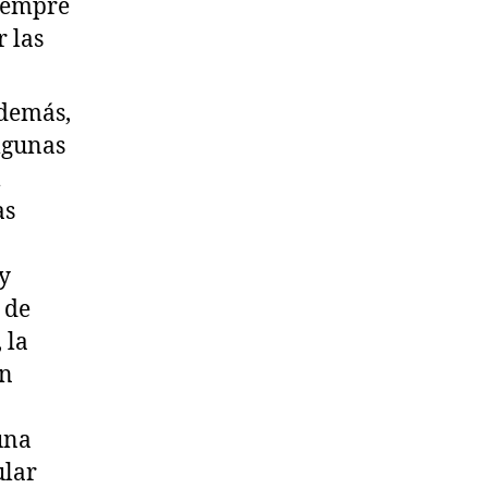
siempre
r las
Además,
algunas
l
as
 y
 de
 la
an
una
ular