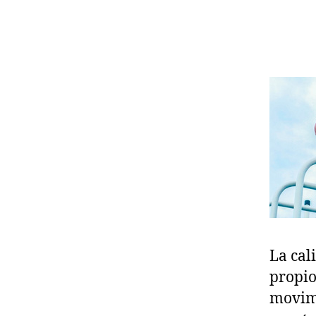
La cali
propio
movim