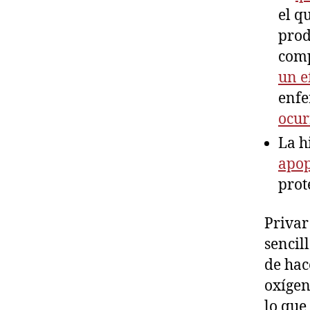
el q
prod
com
un e
enfe
ocur
La h
apop
prot
Privar
sencil
de hac
oxíge
lo que