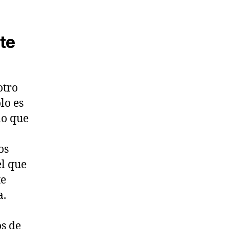
te
otro
lo es
no que
os
el que
te
a.
os de