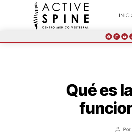
INICI
Qué es la
funcion
Por