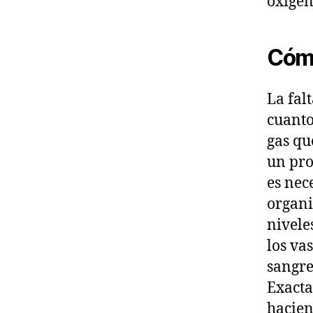
oxígen
Cómo
La fal
cuanto
gas qu
un pro
es nec
organi
nivele
los va
sangre
Exacta
hacien