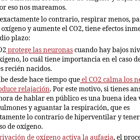
or eso nos mareamos.
exactamente lo contrario, respìrar menos, p
l oxígeno y aumente el CO2, tiene efectos inm
dio plazo:
O2
protege las neuronas
cuando hay bajos niv
xígeno, lo cuál tiene importancia en el caso de
s recién nacidos.
abe desde hace tiempo que
el CO2 calma los n
oduce relajación
. Por este motivo, si tienes a
 hora de hablar en público es una buena idea 
pulmones y aguantar la respiración, que es
tamente lo contrario de hiperventilar y tener
so de oxígeno.
ivación de oxígeno activa la aufagia
, el proc