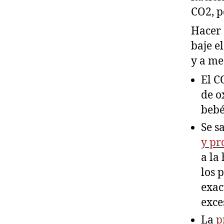
CO2, p
Hacer 
baje e
y a me
El C
de o
bebé
Se s
y pr
a la
los 
exac
exce
La
pr