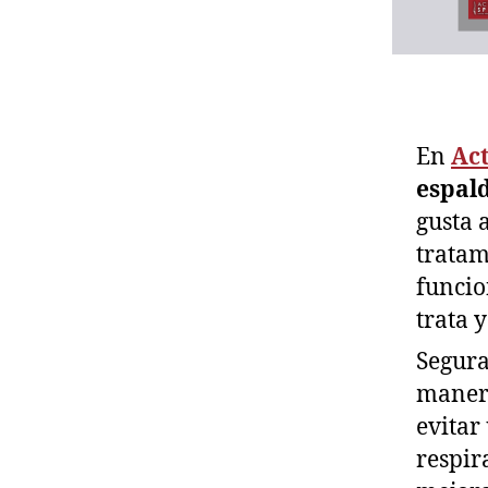
En
Act
espal
gusta 
tratam
funcio
trata 
Segura
manera
evitar
respir