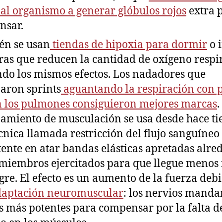
 al organismo a generar glóbulos rojos
extra 
nsar.
én se usan
tiendas de hipoxia para dormir
o 
as que reducen la cantidad de oxígeno respi
do los mismos efectos. Los nadadores que
aron sprints
aguantando la respiración con 
n los pulmones consiguieron mejores marcas
.
amiento de musculación se usa desde hace t
cnica llamada restricción del flujo sanguíneo
tente en atar bandas elásticas apretadas alre
 miembros ejercitados para que llegue menos 
gre. El efecto es un aumento de la fuerza deb
daptación neuromuscular
: los nervios manda
s más potentes para compensar por la falta d