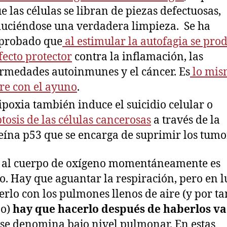
ue las células se libran de piezas defectuosas,
uciéndose una verdadera limpieza. Se ha
probado que
al estimular la autofagia se pro
fecto protector
contra la inflamación, las
rmedades autoinmunes y el cáncer. Es
lo mis
re con el ayuno
.
ipoxia también induce el suicidio celular o
tosis de las células cancerosas
a través de la
eína p53 que se encarga de suprimir los tumo
 al cuerpo de oxígeno momentáneamente es
lo. Hay que aguantar la respiración, pero en 
erlo con los pulmones llenos de aire (y por ta
no)
hay que hacerlo después de haberlos v
 se denomina bajo nivel pulmonar. En estas