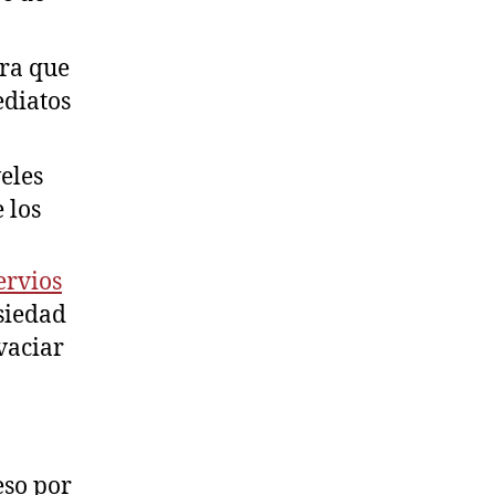
ara que
ediatos
eles
 los
ervios
nsiedad
vaciar
eso por