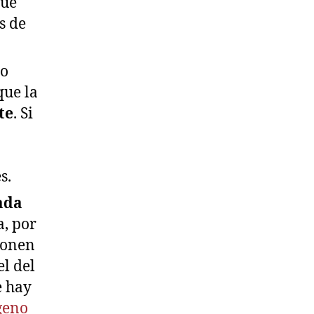
qué
s de
do
que la
te
. Si
es.
ada
a, por
ponen
l del
e hay
ígeno