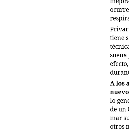
mejora
ocurre
respir
Privar
tiene 
técnic
suena 
efecto
durant
A los 
nuevo
lo gen
de un 
mar su
otros 