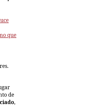
duce
mo que
res.
lugar
nto de
aciado
,