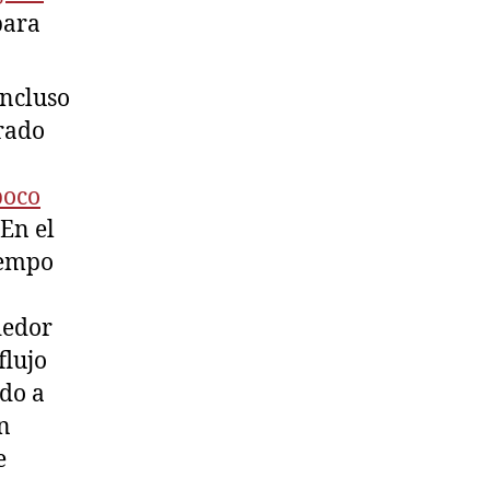
para
incluso
rado
poco
 En el
iempo
dedor
flujo
ido a
n
e