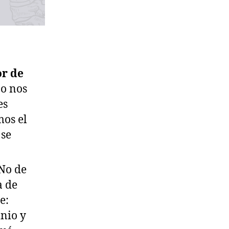
or de
po nos
es
mos el
 se
 No de
a de
te:
mnio y