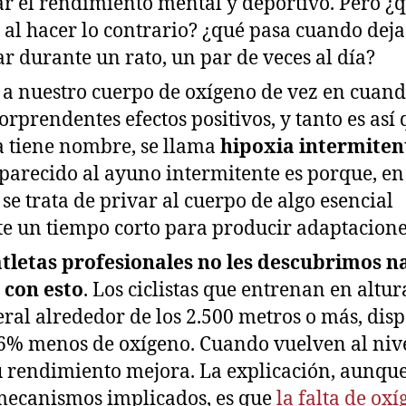
r el rendimiento mental y deportivo. Pero ¿
 al hacer lo contrario? ¿qué pasa cuando deja
ar durante un rato, un par de veces al día?
 a nuestro cuerpo de oxígeno de vez en cuan
sorprendentes efectos positivos, y tanto es así 
a tiene nombre, se llama
hipoxia intermiten
parecido al ayuno intermitente es porque, en
, se trata de privar al cuerpo de algo esencial
e un tiempo corto para producir adaptacion
atletas profesionales no les descubrimos n
 con esto
. Los ciclistas que entrenan en altur
eral alrededor de los 2.500 metros o más, dis
6% menos de oxígeno. Cuando vuelven al nive
 rendimiento mejora. La explicación, aunqu
mecanismos implicados, es que
la falta de ox