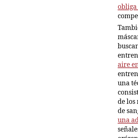
obliga
compe
Tambi
máscar
buscan
entren
aire e
entren
una té
consis
de los
de san
una a
señale