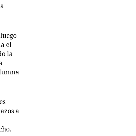
la
 luego
a el
do la
a
columna
es
razos a
a
cho.