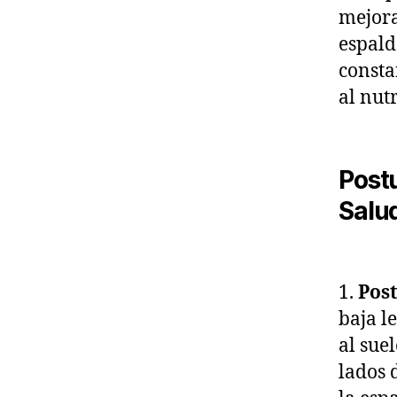
mejora
espald
consta
al nut
Post
Salu
1.
Pos
baja l
al sue
lados 