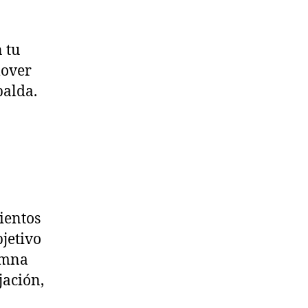
 tu
mover
palda.
ientos
jetivo
lumna
jación,