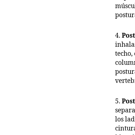
múscul
postur
4.
Pos
inhala
techo,
column
postur
verteb
5.
Post
separa
los la
cintur