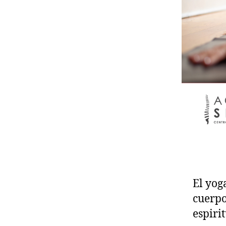
El yog
cuerpo
espiri