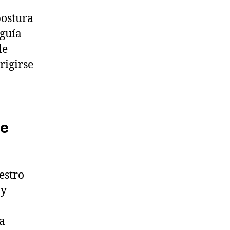
postura
 guía
de
rigirse
le
estro
 y
da