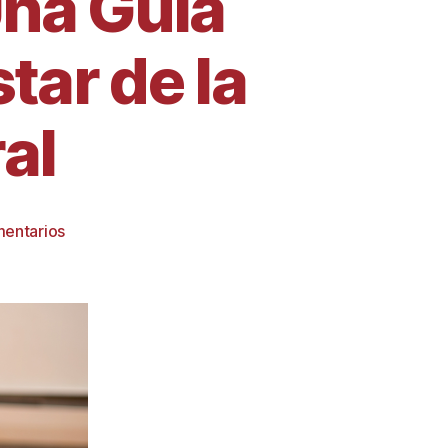
Una Guía
tar de la
al
mentarios