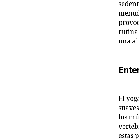
sedent
menudo
provoc
rutina
una al
Ente
El yog
suaves
los mú
verteb
estas 