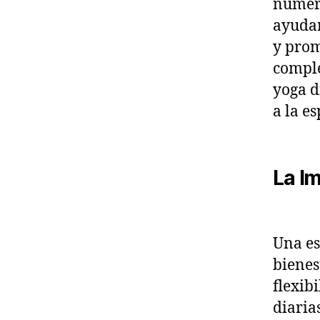
numero
ayudan
y prom
comple
yoga d
a la e
La I
Una es
bienes
flexib
diaria