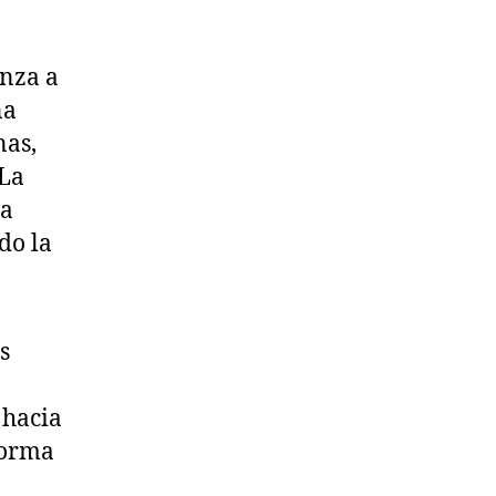
nza a
na
nas,
 La
la
do la
s
 hacia
forma