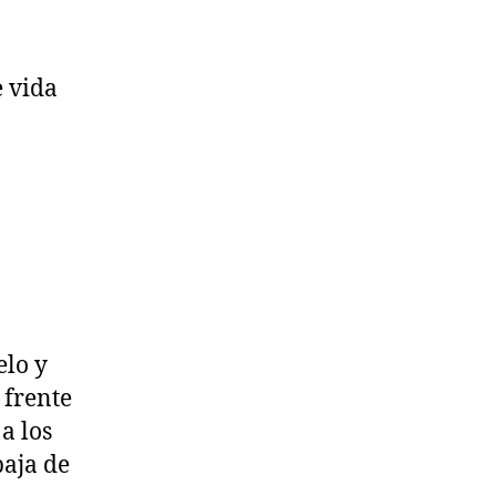
e vida
elo y
 frente
a los
baja de