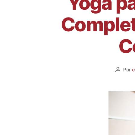
Yoga pa
Completa
C
Por
c