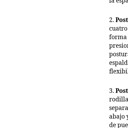
la esp
2.
Pos
cuatro
forma 
presio
postur
espald
flexibi
3.
Pos
rodill
separa
abajo 
de pue