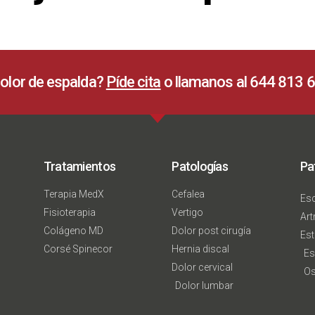
olor de espalda?
Píde cita
o llamanos al 644 813 
Tratamientos
Patologías
Pa
Terapia MedX
Cefalea
Esc
Fisioterapia
Vertigo
Art
Colágeno MD
Dolor post cirugía
Est
Corsé Spinecor
Hernia discal
Es
Dolor cervical
Os
Dolor lumbar