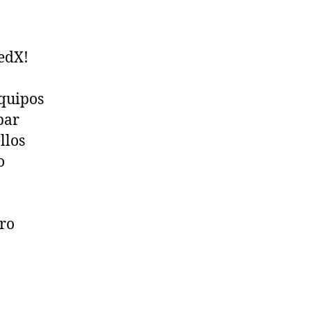
MedX!
equipos
bar
llos
o
tro