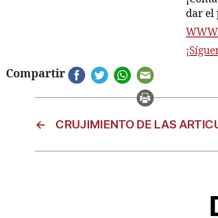
dar el
WWW.A
¡Sígue
Compartir
←
CRUJIMIENTO DE LAS ARTI