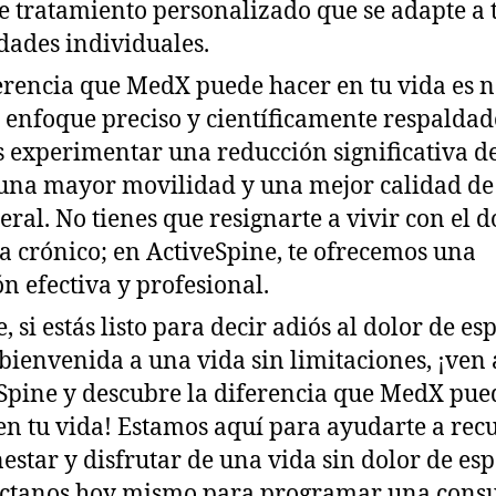
e tratamiento personalizado que se adapte a 
dades individuales.
erencia que MedX puede hacer en tu vida es n
 enfoque preciso y científicamente respaldad
 experimentar una reducción significativa d
 una mayor movilidad y una mejor calidad de
eral. No tienes que resignarte a vivir con el d
a crónico; en ActiveSpine, te ofrecemos una
ón efectiva y profesional.
, si estás listo para decir adiós al dolor de es
 bienvenida a una vida sin limitaciones, ¡ven 
Spine y descubre la diferencia que MedX pue
en tu vida! Estamos aquí para ayudarte a rec
nestar y disfrutar de una vida sin dolor de esp
ctanos hoy mismo para programar una consu