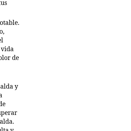
tus
otable.
o,
el
 vida
olor de
palda y
a
de
uperar
alda.
lta y