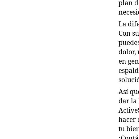
plan d
necesi
La dif
Con su
puedes
dolor,
en gen
espald
soluci
Así que
dar la
Active
hacer 
tu bie
¡Contá