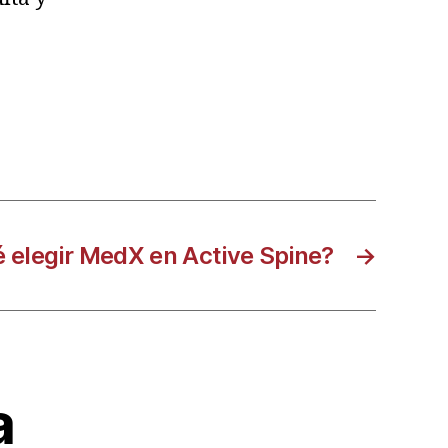
é elegir MedX en Active Spine?
→
a