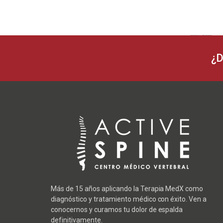
Lo siento, debes estar
conectado
para publicar un comentario.
¿D
Más de 15 años aplicando la Terapia MedX como
diagnóstico y tratamiento médico con éxito. Ven a
conocernos y curamos tu dolor de espalda
definitivamente.