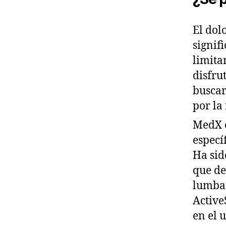
El dol
signif
limita
disfru
buscar
por la
MedX e
especí
Ha sid
que de
lumbar
Active
en el 