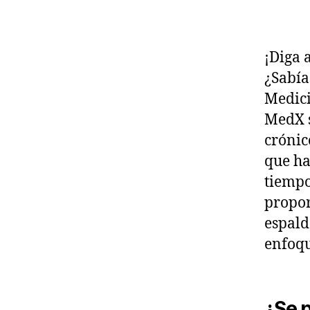
¡Diga 
¿Sabía
Medici
MedX s
crónic
que ha
tiempo
propor
espald
enfoqu
¿Se p