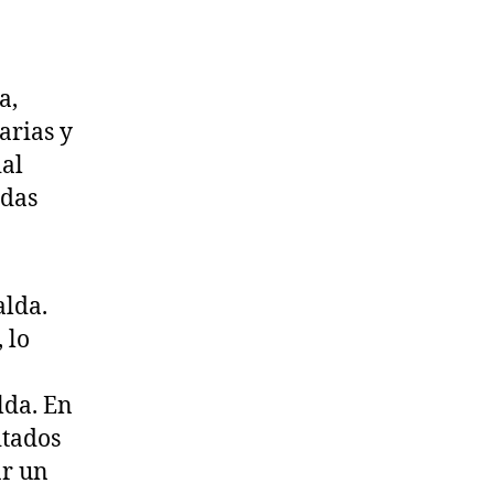
a,
arias y
ial
adas
alda.
 lo
lda. En
itados
ar un