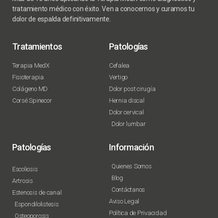
tratamiento médico con éxito. Ven a conocernos y curamos tu
dolor de espalda definitivamente.
Tratamientos
Patologías
Terapia MedX
Cefalea
Fisioterapia
Vertigo
Colágeno MD
Dolor post cirugía
Corsé Spinecor
Hernia discal
Dolor cervical
Dolor lumbar
Patologías
Información
Quienes Somos
Escoliosis
Blog
Artrosis
Contáctanos
Estenosis de canal
Aviso Legal
Espondilolistesis
Política de Privacidad
Osteoporosis